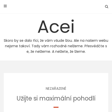
Skip
to
content
Acei
Skoro by se dalo říci, že vám všude lžou. Ale na našem webu
nejsme takoví. Tady vám rozhodně nelžeme. Přesvědčte s
e, že nelžeme. A nelžete, že lžeme.
NEZAŘAZENÉ
Užijte si maximální pohodlí