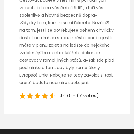
Cestovat budete v nesmírně pohodlných
vozech, kde na vás čekají řidiči, kteří vás
spolehlivě a hlavně bezpečně dopraví
vždycky tam, kam si sami řeknete. Nezáleží
na tom, jestli se potřebujete během chviličky
dostat na druhou stranu města, anebo jestli
máte v plánu zajet s na letiště do nějakého
vzdálenějšího centra. Můžete dokonce
cestovat v rámci jiných států, avšak zde platí
podmínka o tom, aby byly země členy
Evropské Unie. Nebojte se tedy zavolat si taxi,
určitě budete nadmíru spokojení.
4.6/5 - (7 votes)