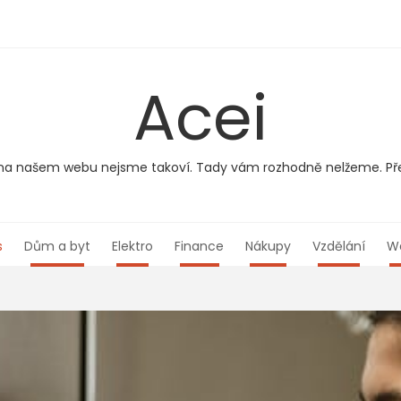
Acei
le na našem webu nejsme takoví. Tady vám rozhodně nelžeme. Pře
s
Dům a byt
Elektro
Finance
Nákupy
Vzdělání
W