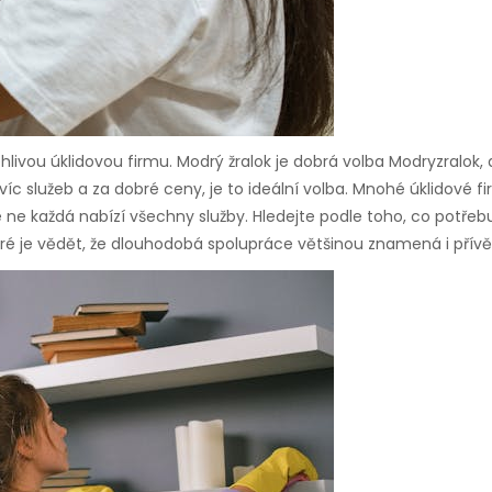
hlivou úklidovou firmu.
Modrý žralok je dobrá volba Modryzralok
,
íc služeb a za dobré ceny, je to ideální volba. Mnohé úklidové f
ne každá nabízí všechny služby. Hledejte podle toho, co potřebuj
é je vědět, že dlouhodobá spolupráce většinou znamená i přívět