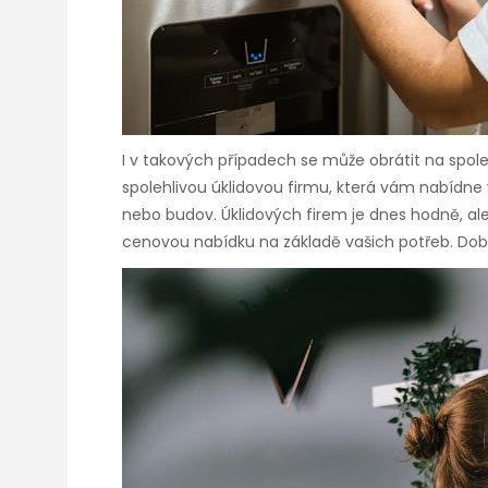
I v takových případech se může obrátit na spole
spolehlivou úklidovou firmu, která vám nabídne v
nebo budov. Úklidových firem je dnes hodně, ale 
cenovou nabídku na základě vašich potřeb. Dobr