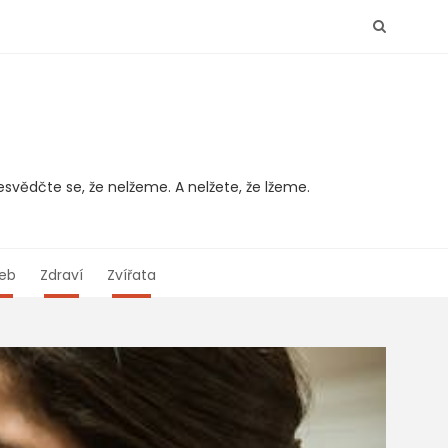
svědčte se, že nelžeme. A nelžete, že lžeme.
eb
Zdraví
Zvířata