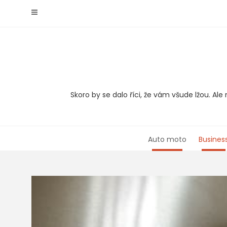
Skip
to
content
Skoro by se dalo říci, že vám všude lžou. A
Auto moto
Busines