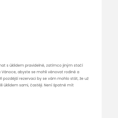
áhat s úklidem pravidelně, zatímco jiným stačí
 na Vánoce, abyste se mohli věnovat rodině a
ři pozdější rezervaci by se vám mohlo stát, že už
ili úklidem sami, častěji. Není špatné mít