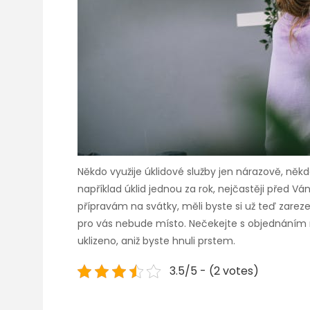
Někdo využije úklidové služby jen nárazově, někd
například úklid jednou za rok, nejčastěji před V
přípravám na svátky, měli byste si už teď zareze
pro vás nebude místo. Nečekejte s objednáním na p
uklizeno, aniž byste hnuli prstem.
3.5/5 - (2 votes)