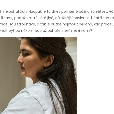
h nejbohatších. Naopak je to dnes poměrně běžná záležitost. Větš
ili sami, protože mají ještě jiné, důležitější povinnosti. Patří sem 
ráce jsou zdlouhavé, a tak je nutné najmout někoho, kdo práce 
klidit byt po někom, kdo už bohužel není mezi námi?