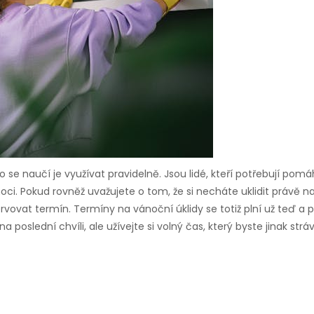
o se naučí je využívat pravidelně. Jsou lidé, kteří potřebují pom
ánoci. Pokud rovněž uvažujete o tom, že si necháte uklidit právě
rvovat termín. Termíny na vánoční úklidy se totiž plní už teď a p
oslední chvíli, ale užívejte si volný čas, který byste jinak stráv