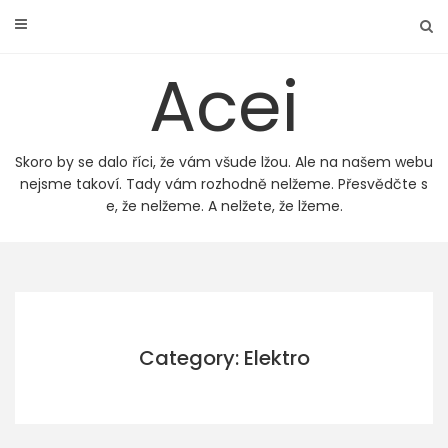
Skip
to
content
Acei
Skoro by se dalo říci, že vám všude lžou. Ale na našem webu
nejsme takoví. Tady vám rozhodně nelžeme. Přesvědčte s
e, že nelžeme. A nelžete, že lžeme.
Category: Elektro