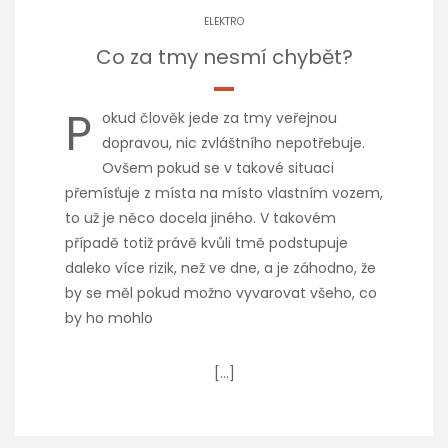
ELEKTRO
Co za tmy nesmí chybět?
P
okud člověk jede za tmy veřejnou
dopravou, nic zvláštního nepotřebuje.
Ovšem pokud se v takové situaci
přemísťuje z místa na místo vlastním vozem,
to už je něco docela jiného. V takovém
případě totiž právě kvůli tmě podstupuje
daleko více rizik, než ve dne, a je záhodno, že
by se měl pokud možno vyvarovat všeho, co
by ho mohlo
[…]