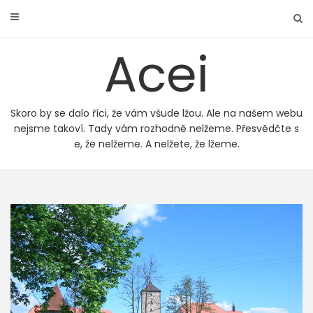
Skip
to
content
Acei
Skoro by se dalo říci, že vám všude lžou. Ale na našem webu
nejsme takoví. Tady vám rozhodně nelžeme. Přesvědčte s
e, že nelžeme. A nelžete, že lžeme.