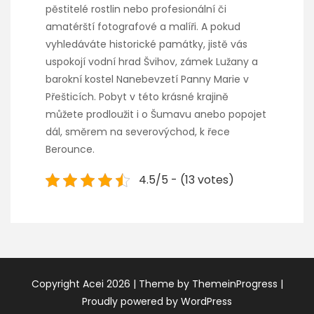
pěstitelé rostlin nebo profesionální či
amatérští fotografové a malíři. A pokud
vyhledáváte historické památky, jistě vás
uspokojí vodní hrad Švihov, zámek Lužany a
barokní kostel Nanebevzetí Panny Marie v
Přešticích. Pobyt v této krásné krajině
můžete prodloužit i o Šumavu anebo popojet
dál, směrem na severovýchod, k řece
Berounce.
4.5/5 - (13 votes)
Copyright Acei 2026
| Theme by ThemeinProgress
|
Proudly powered by WordPress