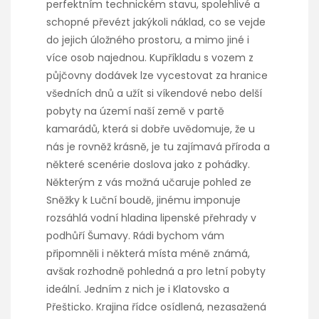
perfektním technickém stavu, spolehlivé a
schopné převézt jakýkoli náklad, co se vejde
do jejich úložného prostoru, a mimo jiné i
více osob najednou. Kupříkladu s vozem z
půjčovny dodávek
lze vycestovat za hranice
všedních dnů a užít si víkendové nebo delší
pobyty na území naší země v partě
kamarádů, která si dobře uvědomuje, že u
nás je rovněž krásně, je tu zajímavá příroda a
některé scenérie doslova jako z pohádky.
Některým z vás možná učaruje pohled ze
Sněžky k Luční boudě, jinému imponuje
rozsáhlá vodní hladina lipenské přehrady v
podhůří Šumavy. Rádi bychom vám
připomněli i některá místa méně známá,
avšak rozhodně pohledná a pro letní pobyty
ideální. Jedním z nich je i Klatovsko a
Přešticko. Krajina řídce osídlená, nezasažená