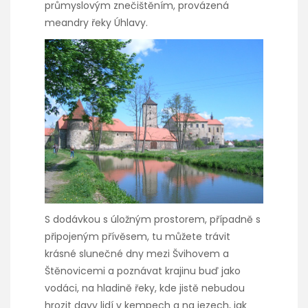
průmyslovým znečištěním, provázená
meandry řeky Úhlavy.
S dodávkou s úložným prostorem, případně s
připojeným přívěsem, tu můžete trávit
krásné slunečné dny mezi Švihovem a
Štěnovicemi a poznávat krajinu buď jako
vodáci, na hladině řeky, kde jistě nebudou
hrozit davy lidí v kempech a na jezech, jak