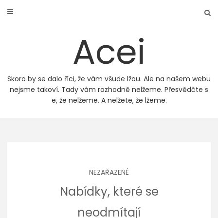
Skip
to
content
Acei
Skoro by se dalo říci, že vám všude lžou. Ale na našem webu
nejsme takoví. Tady vám rozhodně nelžeme. Přesvědčte s
e, že nelžeme. A nelžete, že lžeme.
NEZAŘAZENÉ
Nabídky, které se
neodmítají