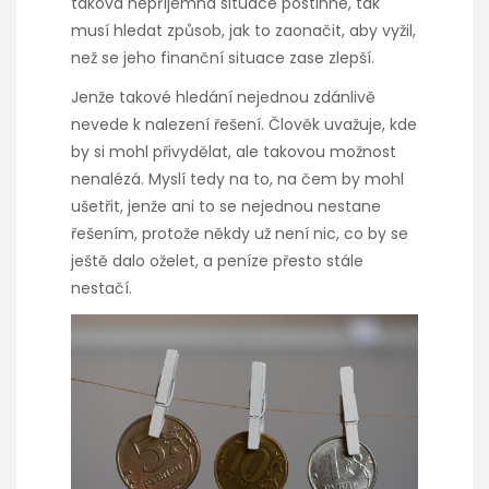
taková nepříjemná situace postihne, tak
musí hledat způsob, jak to zaonačit, aby vyžil,
než se jeho finanční situace zase zlepší.
Jenže takové hledání nejednou zdánlivě
nevede k nalezení řešení. Člověk uvažuje, kde
by si mohl přivydělat, ale takovou možnost
nenalézá. Myslí tedy na to, na čem by mohl
ušetřit, jenže ani to se nejednou nestane
řešením, protože někdy už není nic, co by se
ještě dalo oželet, a peníze přesto stále
nestačí.