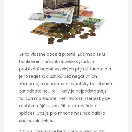
Je to vlastně docela prosté. Zatímco se u
bankovních půjček obvykle vyžaduje
prokázání hodně vysokých příjmů žadatele a
jeho registrů dlužníků bez negativních
záznamů, u nebankovní hypotéky to sehrává
zanedbatelnou roli. Tady je nejpodstatnější
to, zda má žadatel nemovitost, kterou by se
mohl za půjčku zaručit, a zda zvládne
splácet. Což je pro mnohé našince daleko
snáze splnitelné.
A tak si mnozí lidé berou právě takovouto