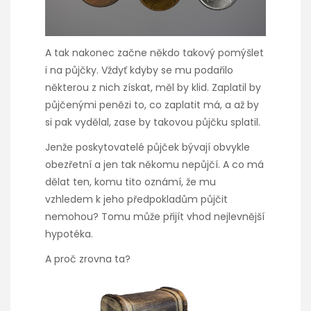
A tak nakonec začne někdo takový pomýšlet
i na půjčky. Vždyť kdyby se mu podařilo
některou z nich získat, měl by klid. Zaplatil by
půjčenými penězi to, co zaplatit má, a až by
si pak vydělal, zase by takovou půjčku splatil.
Jenže poskytovatelé půjček bývají obvykle
obezřetní a jen tak někomu nepůjčí. A co má
dělat ten, komu tito oznámí, že mu
vzhledem k jeho předpokladům půjčit
nemohou? Tomu může přijít vhod
nejlevnější
hypotéka
.
A proč zrovna ta?