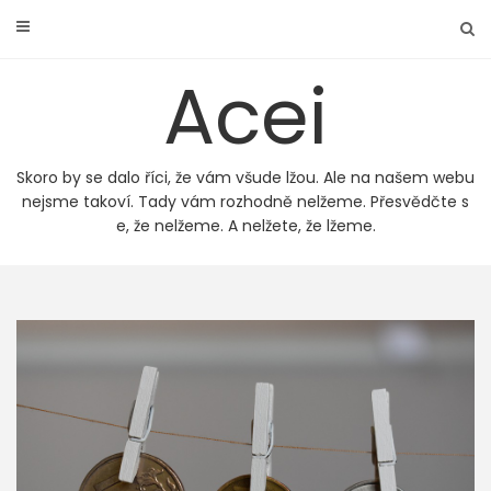
Skip
to
content
Acei
Skoro by se dalo říci, že vám všude lžou. Ale na našem webu
nejsme takoví. Tady vám rozhodně nelžeme. Přesvědčte s
e, že nelžeme. A nelžete, že lžeme.