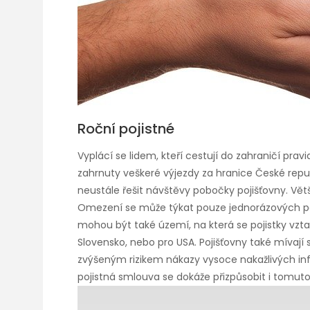
Roční pojistné
Vyplácí se lidem, kteří cestují do zahraničí prav
zahrnuty veškeré výjezdy za hranice České repub
neustále řešit návštěvy pobočky pojišťovny. Větš
Omezení se může týkat pouze jednorázových poby
mohou být také území, na která se pojistky vztah
Slovensko, nebo pro USA. Pojišťovny také mívají
zvýšeným rizikem nákazy vysoce nakažlivých infe
pojistná smlouva se dokáže přizpůsobit i tomuto