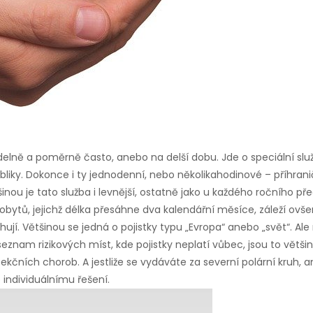
idelně a poměrně často, anebo na delší dobu. Jde o speciální služ
liky. Dokonce i ty jednodenní, nebo několikahodinové – příhrani
inou je tato služba i levnější, ostatně jako u každého ročního př
tů, jejichž délka přesáhne dva kalendářní měsíce, záleží ovšem 
ují. Většinou se jedná o pojistky typu „Evropa“ anebo „svět“. Al
 seznam rizikových míst, kde pojistky neplatí vůbec, jsou to vět
kčních chorob. A jestliže se vydáváte za severní polární kruh, a
 individuálnímu řešení.