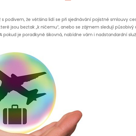
ž s podivem, že většina lidí se při sjednávání pojistné smlouvy ce
, které jsou beztak „k ničemu“, anebo se zájmem sledují působiv
. A pokud je poradkyně šikovná, nabídne vám i nadstandardní slu