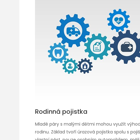
Rodinná pojistka
Mladé páry s malými dětmi mohou využít výhod ce
rodinu. Základ tvoří úrazová pojistka spolu s po
vlastní pěst, pouze osobním automobilem, měli b