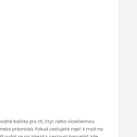
odné balíčky pro tří, čtyř, nebo vícečlennou
á nebo právnická. Pokud cestujete např. k moři na
l vydat se na zájezd s cestovní kanceláří, kde