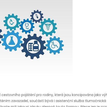
stovního pojištění pro rodiny, která jsou koncipována jako výh
jištěním zavazadel, součástí bývá i asistenční služba tlumočnick
yste mít jakousi záruku alespoň touto formou. Přece jen je rozdí