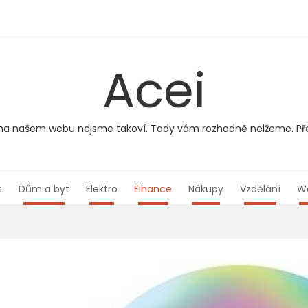
Acei
le na našem webu nejsme takoví. Tady vám rozhodně nelžeme. Pře
s
Dům a byt
Elektro
Finance
Nákupy
Vzdělání
W