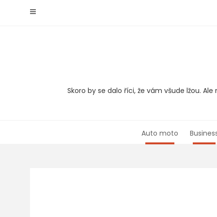
Skip
to
content
Skoro by se dalo říci, že vám všude lžou. A
Auto moto
Busines