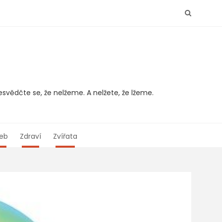
svědčte se, že nelžeme. A nelžete, že lžeme.
eb
Zdraví
Zvířata